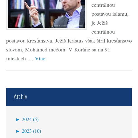
centrálnou
postavou islamu,
je Ježiš
centrálnou
postavou kresťanstva. Ježiš Kristus však šíril kresťanstvo
slovom, Mohamed mečom. V Koráne sa na 91
miestach …
Viac
Archív
►
2024 (5)
október (1)
►
2023 (10)
máj (2)