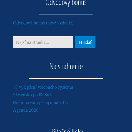
Odvodový bonus
apríl (1)
marec (3)
február (3)
Odvodový bonus (nové vydanie)
január (3)
Na stiahnutie
18 vylepšení volebného systému
Slovensko podľa SaS
Reforma Európskej únie 2017
Agenda 2020
Užitočné linky