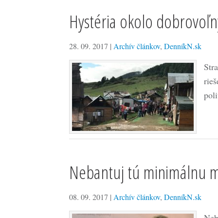
Hystéria okolo dobrovoľný
28. 09. 2017
|
Archív článkov
,
DenníkN.sk
Str
rie
pol
Nebantuj tú minimálnu 
08. 09. 2017
|
Archív článkov
,
DenníkN.sk
Neb