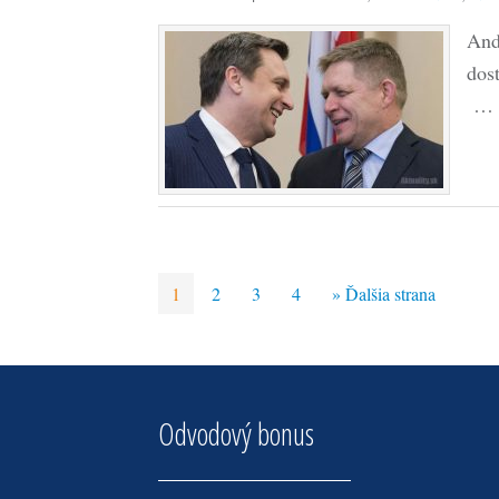
And
dos
…
1
2
3
4
» Ďalšia strana
Odvodový bonus