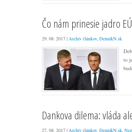
Čo nám prinesie jadro EÚ
29. 08. 2017
|
Archív článkov
,
DenníkN.sk
Deb
to j
bu
Dankova dilema: vláda al
27. 08. 2017
|
Archív článkov
,
DenníkN.sk
,
Nez