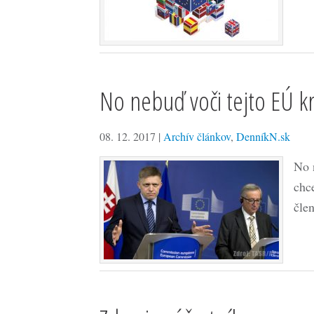
No nebuď voči tejto EÚ kr
08. 12. 2017
|
Archív článkov
,
DenníkN.sk
No 
chc
čle