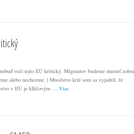
itický
nebuď voči tejto EÚ kritický. Migrantov budeme musieť zobra
eme alebo nechceme. | Množstvo krát som sa vyjadril, že
nstvo v EÚ je kľúčovým …
Viac