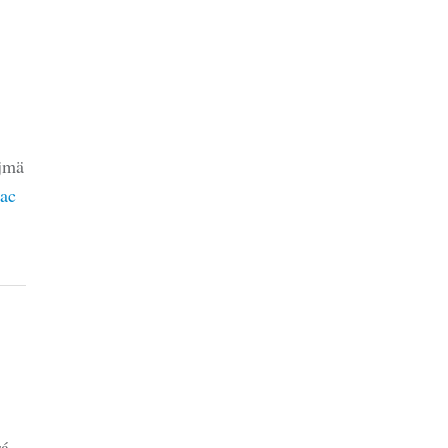
ajmä
ac
rá