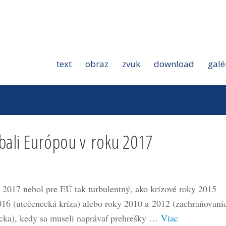
text
obraz
zvuk
download
galé
bali Európou v roku 2017
 2017 nebol pre EÚ tak turbulentný, ako krízové roky 2015
016 (utečenecká kríza) alebo roky 2010 a 2012 (zachraňovani
cka), kedy sa museli naprávať prehrešky …
Viac