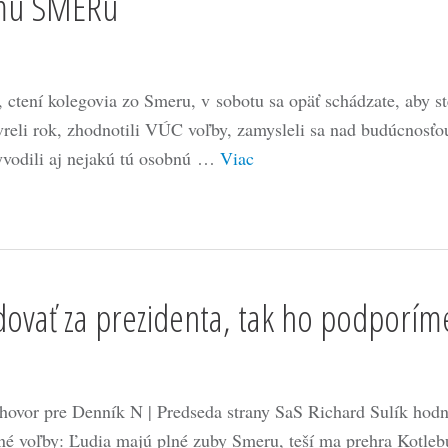
emu SMERu
, ctení kolegovia zo Smeru, v sobotu sa opäť schádzate, aby st
vreli rok, zhodnotili VÚC voľby, zamysleli sa nad budúcnosťo
yvodili aj nejakú tú osobnú …
Viac
dovať za prezidenta, tak ho podporím
hovor pre Denník N | Predseda strany SaS Richard Sulík hodn
né voľby: Ľudia majú plné zuby Smeru, teší ma prehra Kotleb