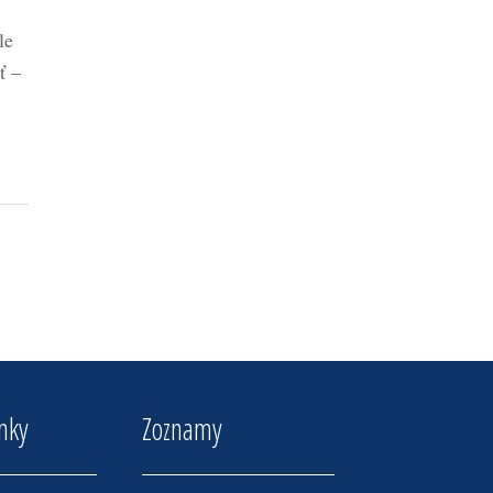
le
ť –
inky
Zoznamy