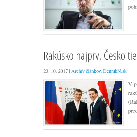
poh
Rakúsko najprv, Česko tie
23. 10. 2017
|
Archív článkov
,
DenníkN.sk
V p
rak
(Ra
pr