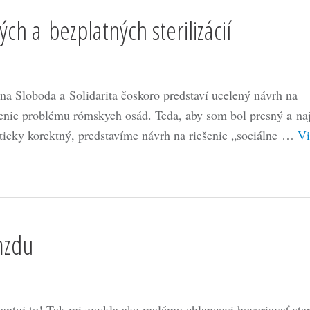
ch a bezplatných sterilizácií
ana Sloboda a Solidarita čoskoro predstaví ucelený návrh na
šenie problému rómskych osád. Teda, aby som bol presný a n
iticky korektný, predstavíme návrh na riešenie „sociálne …
Vi
mzdu
antuj to! Tak mi zvykla ako malému chlapcovi hovorievať sta