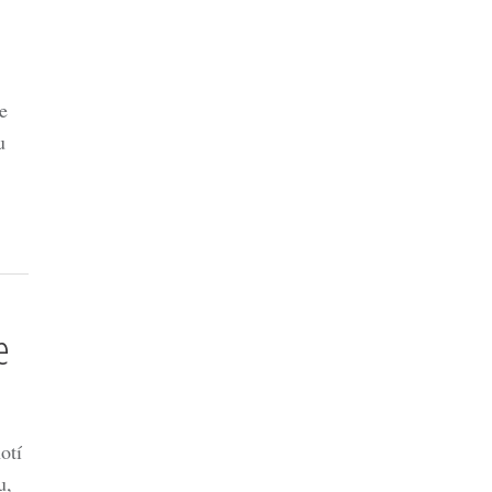
e
u
e
otí
u,