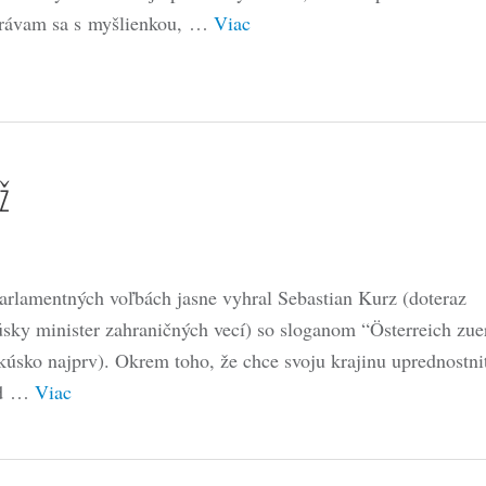
rávam sa s myšlienkou, …
Viac
ž
arlamentných voľbách jasne vyhral Sebastian Kurz (doteraz
úsky minister zahraničných vecí) so sloganom “Österreich zue
kúsko najprv). Okrem toho, že chce svoju krajinu uprednostni
ed …
Viac