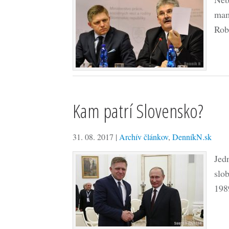
mam
Rob
Kam patrí Slovensko?
31. 08. 2017
|
Archív článkov
,
DenníkN.sk
Jed
slob
198