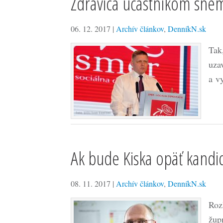
Zdravica účastníkom sn
06. 12. 2017
|
Archív článkov
,
DenníkN.sk
Tak
uza
a v
Ak bude Kiska opäť kandi
08. 11. 2017
|
Archív článkov
,
DenníkN.sk
Roz
žup