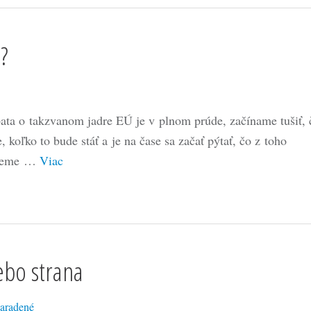
?
ata o takzvanom jadre EÚ je v plnom prúde, začíname tušiť, 
e, koľko to bude stáť a je na čase sa začať pýtať, čo z toho
deme …
Viac
ebo strana
aradené