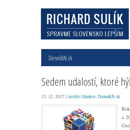
DenníkN.sk
Sedem udalostí, ktoré hý
12. 12. 2017
|
Archív článkov
,
DenníkN.sk
Rok
a 2
Gré