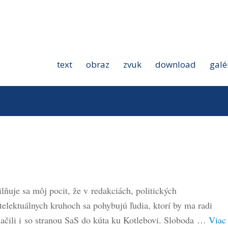
text
obraz
zvuk
download
galé
lňuje sa môj pocit, že v redakciách, politických
ntelektuálnych kruhoch sa pohybujú ľudia, ktorí by ma radi
tlačili i so stranou SaS do kúta ku Kotlebovi. Sloboda …
Viac