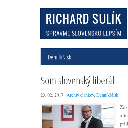
DenníkN.sk
Som slovenský liberál
23. 02. 2017
|
Archív článkov
,
DenníkN.sk
Zosi
a i
pri