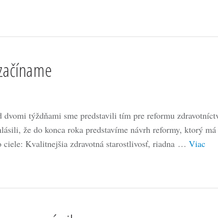
 začíname
d dvomi týždňami sme predstavili tím pre reformu zdravotníct
hlásili, že do konca roka predstavíme návrh reformy, ktorý má
o ciele: Kvalitnejšia zdravotná starostlivosť, riadna …
Viac