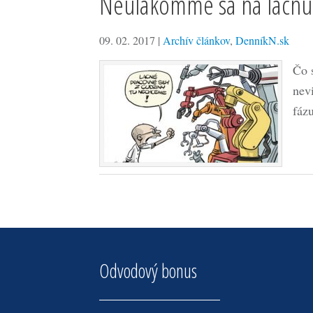
Neulakomme sa na lacnú 
09. 02. 2017
|
Archív článkov
,
DenníkN.sk
Čo s
nevi
fáz
Odvodový bonus