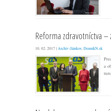
Reforma zdravotníctva –
10. 02. 2017
|
Archív článkov
,
DenníkN.sk
Pre
a o
tiet