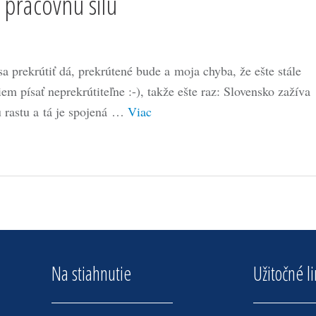
pracovnú silu
a prekrútiť dá, prekrútené bude a moja chyba, že ešte stále
em písať neprekrútiteľne :-), takže ešte raz: Slovensko zažíva
u rastu a tá je spojená …
Viac
Na stiahnutie
Užitočné l