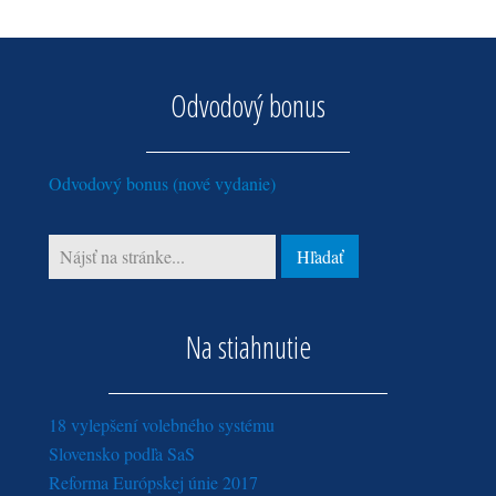
júl (1)
jún (5)
február (2)
jún (4)
máj (3)
január (4)
máj (1)
apríl (2)
Odvodový bonus
apríl (1)
marec (3)
február (3)
Odvodový bonus (nové vydanie)
január (3)
Na stiahnutie
18 vylepšení volebného systému
Slovensko podľa SaS
Reforma Európskej únie 2017