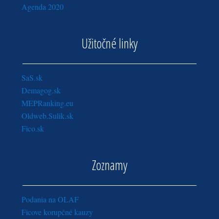
Agenda 2020
Užitočné linky
SaS.sk
Demagog.sk
MEPRanking.eu
Oldweb.Sulik.sk
Fico.sk
Zoznamy
Podania na OLAF
Ficove korupčné kauzy