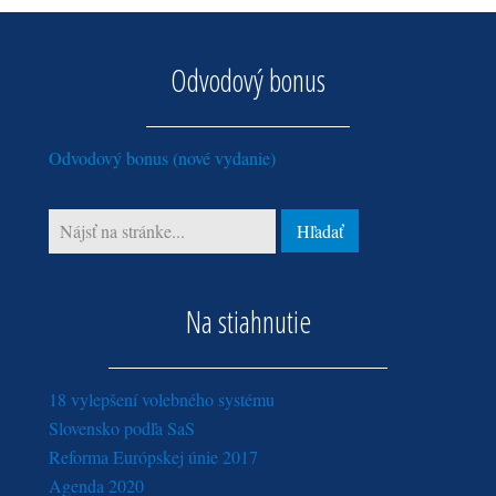
február (2)
jún (4)
máj (3)
január (4)
máj (1)
apríl (2)
Odvodový bonus
apríl (1)
marec (3)
február (3)
Odvodový bonus (nové vydanie)
január (3)
Na stiahnutie
18 vylepšení volebného systému
Slovensko podľa SaS
Reforma Európskej únie 2017
Agenda 2020