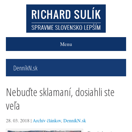
Menu
DenníkN.sk
Nebuďte sklamaní, dosiahli ste
veľa
28. 03. 2018
|
Archív článkov
,
DenníkN.sk