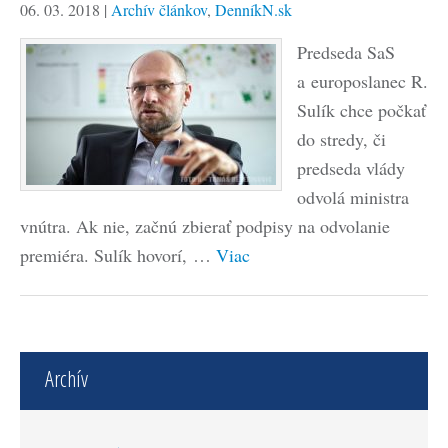
06. 03. 2018
|
Archív článkov
,
DenníkN.sk
Predseda SaS
a europoslanec R.
Sulík chce počkať
do stredy, či
predseda vlády
odvolá ministra
vnútra. Ak nie, začnú zbierať podpisy na odvolanie
premiéra. Sulík hovorí, …
Viac
Archív