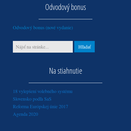
apríl (2)
Odvodový bonus
apríl (1)
marec (3)
február (3)
Odvodový bonus (nové vydanie)
január (3)
Na stiahnutie
18 vylepšení volebného systému
Slovensko podľa SaS
Reforma Európskej únie 2017
Agenda 2020