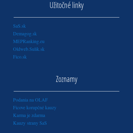
Užitočné linky
SaS.sk
Demagog.sk
MEPRanking.eu
Oldweb.Sulik.sk
Fico.sk
Zoznamy
Podania na OLAF
Ficove korupčné kauzy
Karma je zdarma
Kauzy strany SaS