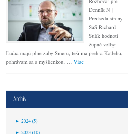
Rozhovor pre
Denník N |
Predseda strany
SaS Richard
Sulík hodnotí
župné voľby:
Ľudia majú plné zuby Smeru, teší ma prehra Kotlebu,
pohrávam sa s myšlienkou, …
Viac
Archív
►
2024 (5)
október (1)
►
2023 (10)