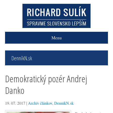
Menu
DenníkN.sk
Demokratický pozér Andrej
Danko
19. 07. 2017
|
Archív článkov
,
DenníkN.sk