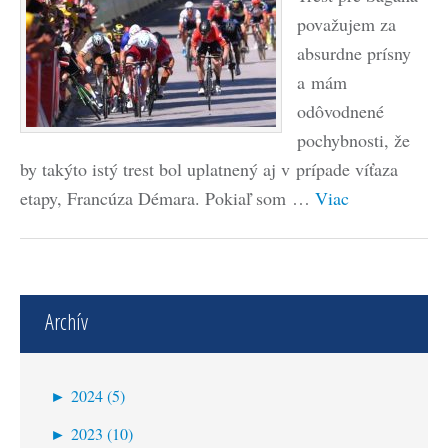
považujem za
absurdne prísny
a mám
odôvodnené
pochybnosti, že
by takýto istý trest bol uplatnený aj v prípade víťaza
etapy, Francúza Démara. Pokiaľ som …
Viac
Archív
►
2024 (5)
október (1)
►
2023 (10)