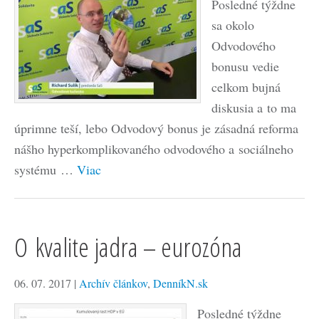
Posledné týždne
sa okolo
Odvodového
bonusu vedie
celkom bujná
diskusia a to ma
úprimne teší, lebo Odvodový bonus je zásadná reforma
nášho hyperkomplikovaného odvodového a sociálneho
systému …
Viac
O kvalite jadra – eurozóna
06. 07. 2017
|
Archív článkov
,
DenníkN.sk
Posledné týždne