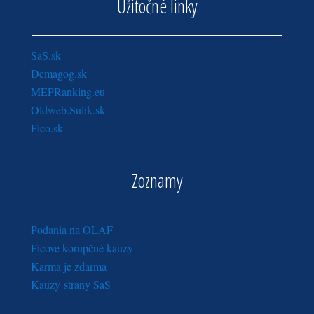
Užitočné linky
SaS.sk
Demagog.sk
MEPRanking.eu
Oldweb.Sulik.sk
Fico.sk
Zoznamy
Podania na OLAF
Ficove korupčné kauzy
Karma je zdarma
Kauzy strany SaS