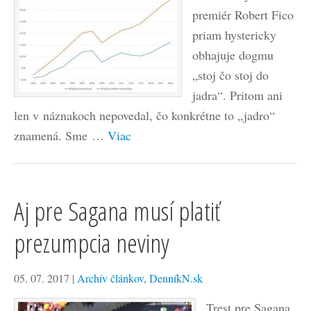
premiér Robert Fico
priam hystericky
obhajuje dogmu
„stoj čo stoj do
jadra“. Pritom ani
len v náznakoch nepovedal, čo konkrétne to „jadro“
znamená. Sme …
Viac
Aj pre Sagana musí platiť
prezumpcia neviny
05. 07. 2017
|
Archív článkov
,
DenníkN.sk
Trest pre Sagana