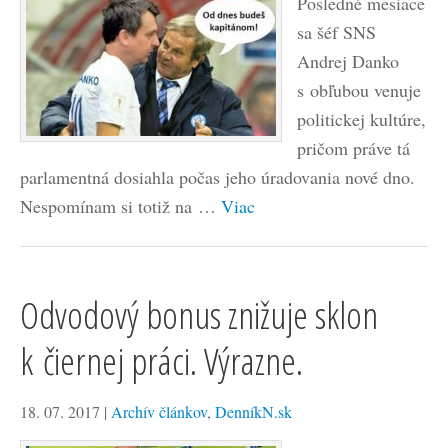
Posledné mesiace
sa šéf SNS
Andrej Danko
s obľubou venuje
politickej kultúre,
pričom práve tá
parlamentná dosiahla počas jeho úradovania nové dno.
Nespomínam si totiž na …
Viac
Odvodový bonus znižuje sklon
k čiernej práci. Výrazne.
18. 07. 2017
|
Archív článkov
,
DenníkN.sk