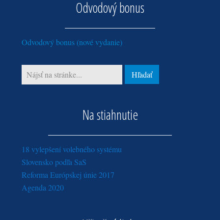
apríl (2)
Odvodový bonus
apríl (1)
marec (3)
február (3)
Odvodový bonus (nové vydanie)
január (3)
Na stiahnutie
18 vylepšení volebného systému
Slovensko podľa SaS
Reforma Európskej únie 2017
Agenda 2020