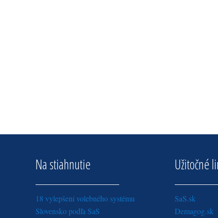
Na stiahnutie
Užitočné l
18 vylepšení volebného systému
SaS.sk
Slovensko podľa SaS
Demagog.sk