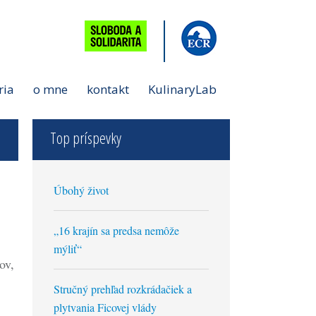
ria
o mne
kontakt
KulinaryLab
Top príspevky
Úbohý život
„16 krajín sa predsa nemôže
mýliť“
ov,
Stručný prehľad rozkrádačiek a
plytvania Ficovej vlády