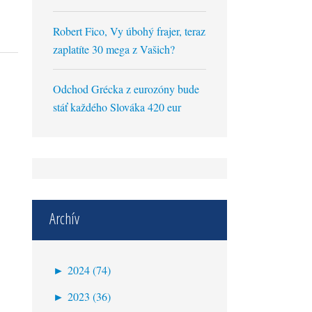
Robert Fico, Vy úbohý frajer, teraz
zaplatíte 30 mega z Vašich?
Odchod Grécka z eurozóny bude
stáť každého Slováka 420 eur
Archív
►
2024 (74)
október (1)
►
2023 (36)
september (1)