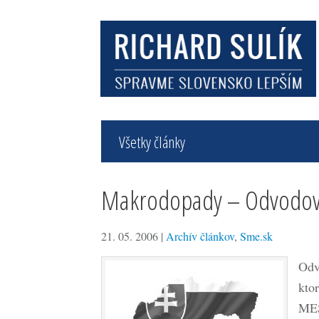
Všetky články
Makrodopady – Odvodov
21. 05. 2006
|
Archív článkov
,
Sme.sk
Odv
ktor
MES