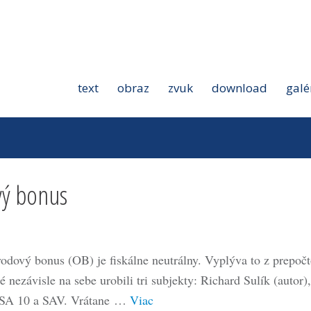
text
obraz
zvuk
download
galé
ý bonus
odový bonus (OB) je fiskálne neutrálny. Vyplýva to z prepočt
é nezávisle na sebe urobili tri subjekty: Richard Sulík (autor),
A 10 a SAV. Vrátane …
Viac