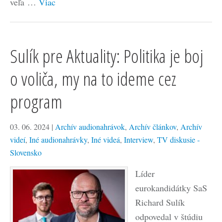
veľa …
Viac
Sulík pre Aktuality: Politika je boj
o voliča, my na to ideme cez
program
03. 06. 2024
|
Archív audionahrávok
,
Archív článkov
,
Archív
videí
,
Iné audionahrávky
,
Iné videá
,
Interview
,
TV diskusie -
Slovensko
Líder
eurokandidátky SaS
Richard Sulík
odpovedal v štúdiu