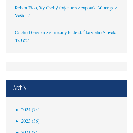
Robert Fico, Vy úbohý frajer, teraz zaplatíte 30 mega z
Vašich?
Odchod Grécka z eurozóny bude stáť každého Slováka
420 eur
Archív
►
2024 (74)
október (1)
►
2023 (36)
september (1)
december (5)
►
2021 (7)