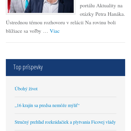
portálu Aktuality na
otázky Petra Hanáka.
Ústrednou témou rozhovoru v relácii Na rovinu boli
blížiace sa voľby …
Viac
Top príspevky
Úbohý život
„16 krajín sa predsa nemôže mýliť“
Stručný prehľad rozkrádačiek a plytvania Ficovej vlády