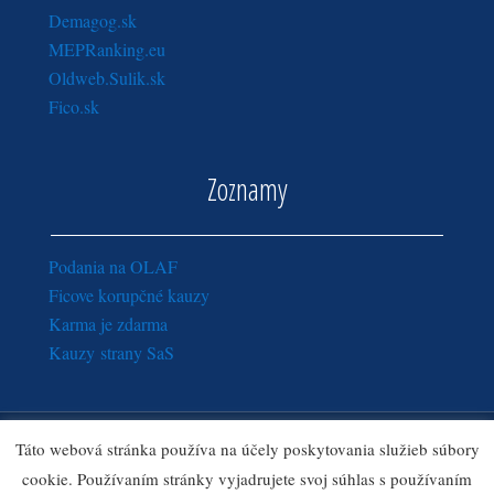
Demagog.sk
MEPRanking.eu
Oldweb.Sulik.sk
Fico.sk
Zoznamy
Podania na OLAF
Ficove korupčné kauzy
Karma je zdarma
Kauzy strany SaS
Copyright © 2016 - 2018
Sulik.sk
· Všetky práva vyhradené.
Táto webová stránka používa na účely poskytovania služieb súbory
Zásady ochrany osobných údajov
|
Ozn
amy pre správcu webu
cookie. Používaním stránky vyjadrujete svoj súhlas s používaním