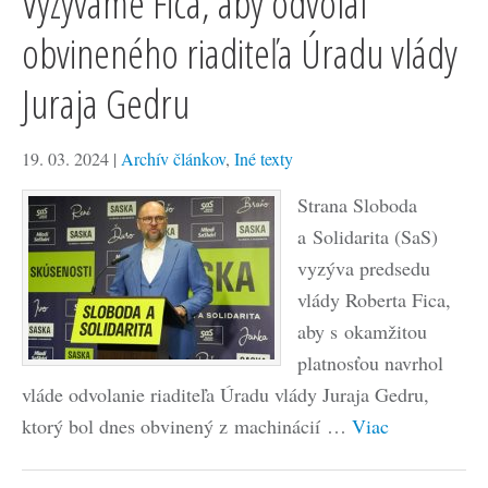
Vyzývame Fica, aby odvolal
obvineného riaditeľa Úradu vlády
Juraja Gedru
19. 03. 2024
|
Archív článkov
,
Iné texty
Strana Sloboda
a Solidarita (SaS)
vyzýva predsedu
vlády Roberta Fica,
aby s okamžitou
platnosťou navrhol
vláde odvolanie riaditeľa Úradu vlády Juraja Gedru,
ktorý bol dnes obvinený z machinácií …
Viac