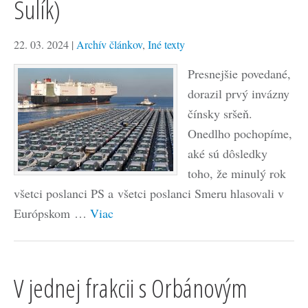
Sulík)
22. 03. 2024
|
Archív článkov
,
Iné texty
Presnejšie povedané,
dorazil prvý invázny
čínsky sršeň.
Onedlho pochopíme,
aké sú dôsledky
toho, že minulý rok
všetci poslanci PS a všetci poslanci Smeru hlasovali v
Európskom …
Viac
V jednej frakcii s Orbánovým