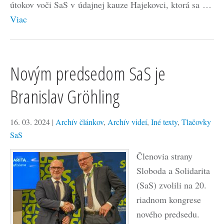
útokov voči SaS v údajnej kauze Hajekovci, ktorá sa …
Viac
Novým predsedom SaS je
Branislav Gröhling
16. 03. 2024
|
Archív článkov
,
Archív videí
,
Iné texty
,
Tlačovky
SaS
Členovia strany
Sloboda a Solidarita
(SaS) zvolili na 20.
riadnom kongrese
nového predsedu.