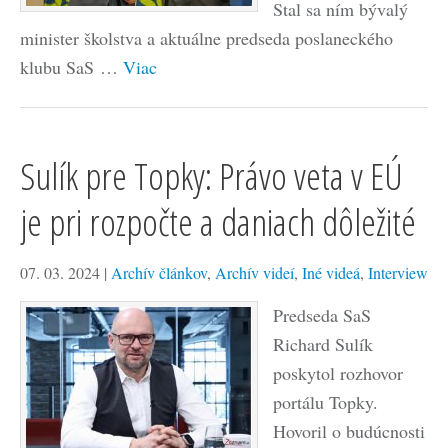
Stal sa ním bývalý
minister školstva a aktuálne predseda poslaneckého
klubu SaS …
Viac
Sulík pre Topky: Právo veta v EÚ
je pri rozpočte a daniach dôležité
07. 03. 2024
|
Archív článkov
,
Archív videí
,
Iné videá
,
Interview
Predseda SaS
Richard Sulík
poskytol rozhovor
portálu Topky.
Hovoril o budúcnosti