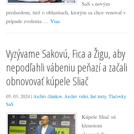
SaS s novým
predsedom, tiež o oblastiach, ktorým sa chce venovať v
prípade zvolenia …
Viac
Vyzývame Sakovú, Fica a Žigu, aby
nepodľahli vábeniu peňazí a začali
obnovovať kúpele Sliač
05. 03. 2024
|
Archív článkov
,
Archív videí
,
Iné texty
,
Tlačovky
SaS
Kúpele Sliač sú
klenotom