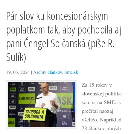
Pár slov ku koncesionárskym
poplatkom tak, aby pochopila aj
pani Čengel Solčanská (píše R.
Sulík)
19. 03. 2024
|
Archív článkov
,
Sme.sk
Za 15 rokov v
slovenskej politike
som si na SME.sk
prečítal naozaj
všeličo. Napríklad
78 článkov plných