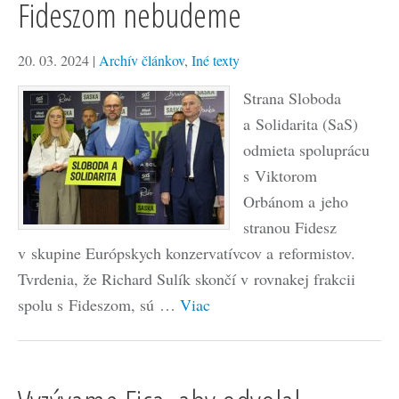
Fideszom nebudeme
20. 03. 2024
|
Archív článkov
,
Iné texty
Strana Sloboda
a Solidarita (SaS)
odmieta spoluprácu
s Viktorom
Orbánom a jeho
stranou Fidesz
v skupine Európskych konzervatívcov a reformistov.
Tvrdenia, že Richard Sulík skončí v rovnakej frakcii
spolu s Fideszom, sú …
Viac