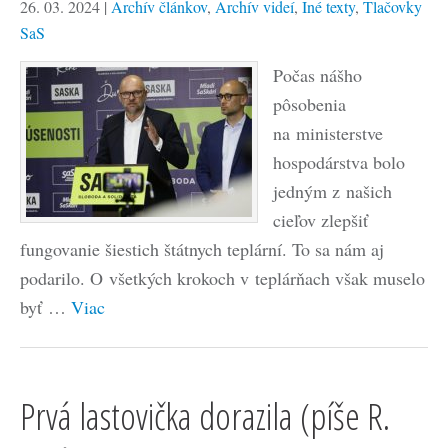
26. 03. 2024
|
Archív článkov
,
Archív videí
,
Iné texty
,
Tlačovky
SaS
Počas nášho
pôsobenia
na ministerstve
hospodárstva bolo
jedným z našich
cieľov zlepšiť
fungovanie šiestich štátnych teplární. To sa nám aj
podarilo. O všetkých krokoch v teplárňach však muselo
byť …
Viac
Prvá lastovička dorazila (píše R.