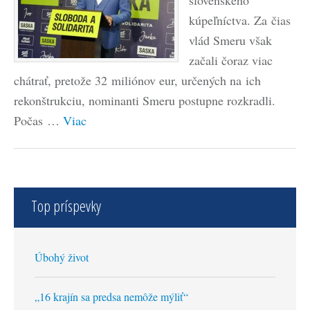
slovenského
kúpeľníctva. Za čias
vlád Smeru však
začali čoraz viac
chátrať, pretože 32 miliónov eur, určených na ich
rekonštrukciu, nominanti Smeru postupne rozkradli.
Počas …
Viac
Top príspevky
Úbohý život
„16 krajín sa predsa nemôže mýliť“