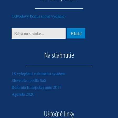
máj (3)
jún (1)
január (4)
február (4)
marec (3)
február (1)
máj (1)
január (3)
Odvodový bonus (nové vydanie)
február (3)
marec (1)
január (4)
Na stiahnutie
18 vylepšení volebného systému
Slovensko podľa SaS
Reforma Európskej únie 2017
Agenda 2020
Užitočné linky