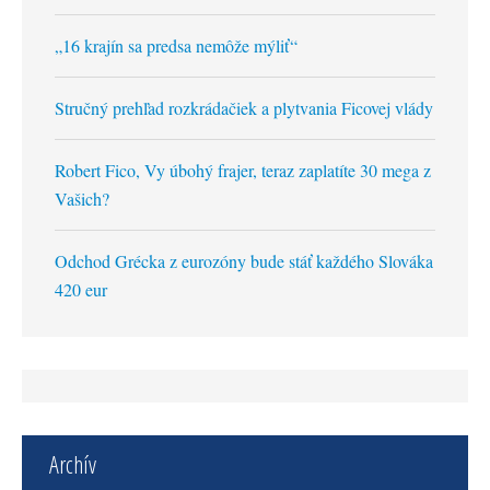
„16 krajín sa predsa nemôže mýliť“
Stručný prehľad rozkrádačiek a plytvania Ficovej vlády
Robert Fico, Vy úbohý frajer, teraz zaplatíte 30 mega z
Vašich?
Odchod Grécka z eurozóny bude stáť každého Slováka
420 eur
Archív