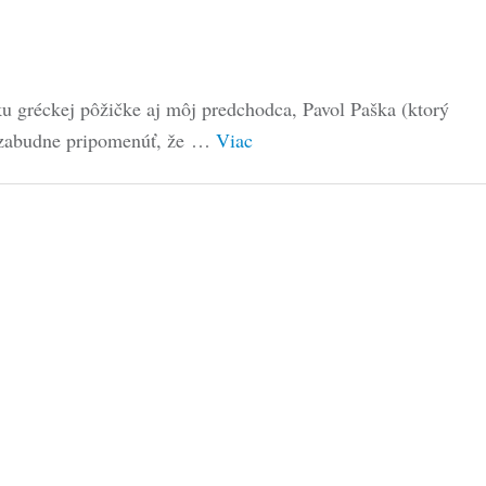
ku gréckej pôžičke aj môj predchodca, Pavol Paška (ktorý
 nezabudne pripomenúť, že …
Viac