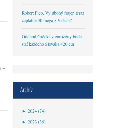
Robert Fico, Vy úbohý frajer, teraz
zaplatíte 30 mega z Vašich?
Odchod Grécka z eurozóny bude
stáť každého Slováka 420 eur
o –
Archív
►
2024 (74)
október (1)
►
2023 (36)
september (1)