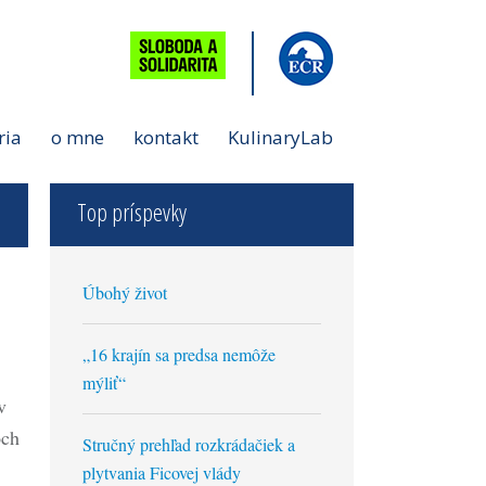
ria
o mne
kontakt
KulinaryLab
Top príspevky
Úbohý život
„16 krajín sa predsa nemôže
mýliť“
v
och
Stručný prehľad rozkrádačiek a
plytvania Ficovej vlády