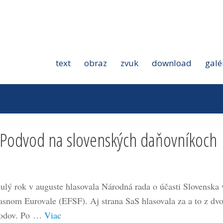
text
obraz
zvuk
download
galé
| Podvod na slovenských daňovníkoch
ulý rok v auguste hlasovala Národná rada o účasti Slovenska 
asnom Eurovale (EFSF). Aj strana SaS hlasovala za a to z dv
odov. Po …
Viac