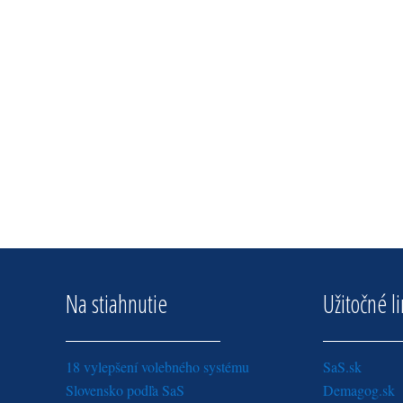
Na stiahnutie
Užitočné l
18 vylepšení volebného systému
SaS.sk
Slovensko podľa SaS
Demagog.sk