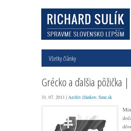
Všetky články
Grécko a ďalšia pôžička 
31. 07. 2011
|
Archív článkov
,
Sme.sk
Min
doč
dôv