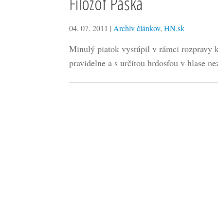
Filozof Paška
04. 07. 2011
|
Archív článkov
,
HN.sk
Minulý piatok vystúpil v rámci rozpravy 
pravidelne a s určitou hrdosťou v hlase