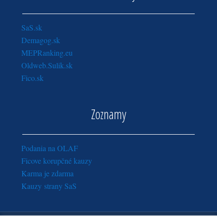
SaS.sk
Demagog.sk
MEPRanking.eu
Oldweb.Sulik.sk
Fico.sk
Zoznamy
Podania na OLAF
Ficove korupčné kauzy
Karma je zdarma
Kauzy strany SaS