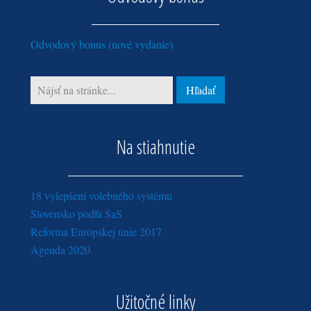
apríl (5)
máj (3)
jún (1)
január (4)
február (4)
marec (3)
február (1)
máj (1)
január (3)
Odvodový bonus (nové vydanie)
február (3)
marec (1)
január (4)
Na stiahnutie
18 vylepšení volebného systému
Slovensko podľa SaS
Reforma Európskej únie 2017
Agenda 2020
Užitočné linky