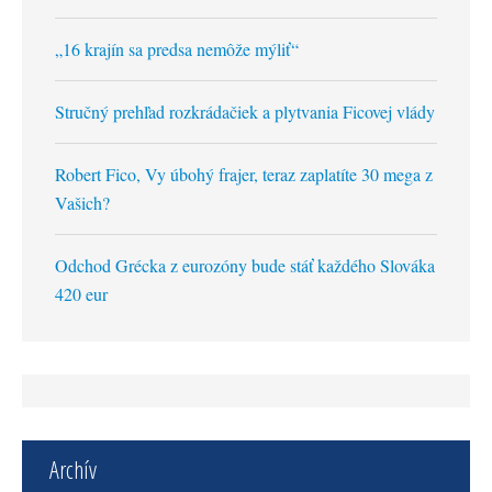
„16 krajín sa predsa nemôže mýliť“
Stručný prehľad rozkrádačiek a plytvania Ficovej vlády
Robert Fico, Vy úbohý frajer, teraz zaplatíte 30 mega z
Vašich?
Odchod Grécka z eurozóny bude stáť každého Slováka
420 eur
Archív