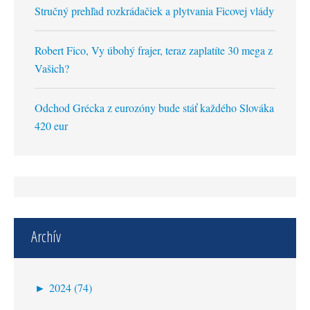
Stručný prehľad rozkrádačiek a plytvania Ficovej vlády
Robert Fico, Vy úbohý frajer, teraz zaplatíte 30 mega z
Vašich?
Odchod Grécka z eurozóny bude stáť každého Slováka
420 eur
Archív
►
2024 (74)
október (1)