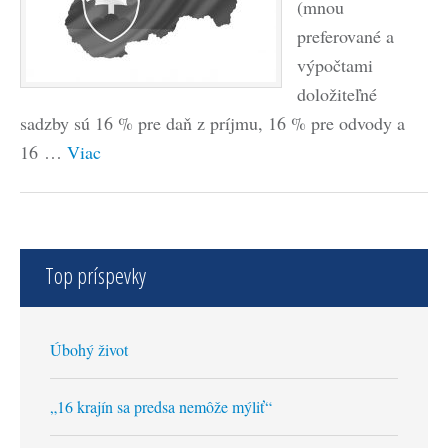
(mnou
preferované a
výpočtami
doložiteľné
sadzby sú 16 % pre daň z príjmu, 16 % pre odvody a
16 …
Viac
Top príspevky
Úbohý život
„16 krajín sa predsa nemôže mýliť“