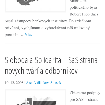
Smer a šéf
politického byra
Robert Fico dnes
prijal zástupcov bankových inštitútov. Po srdečnom
privítaní, vyobjímaní a vybozkávaní náš milovaný
premiér …
Viac
Sloboda a Solidarita | SaS strana
nových tvárí a odborníkov
10. 12. 2008
|
Archív článkov
,
Sme.sk
Zbierame podpisy
pre SAS – stranu