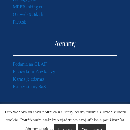
MEPRanking.eu
Oldweb.Sulik.sk
Fico.sk
Zoznamy
Podania na OLAF
Ficove korupčné kauzy
Karma je zdarma
Kauzy strany SaS
Copyright © 2016 - 2018
Sulik.sk
· Všetky práva vyhradené.
Táto webová stránka používa na účely poskytovania služieb súbory
Zásady ochrany osobných údajov
|
Ozn
amy pre správcu webu
cookie. Používaním stránky vyjadrujete svoj súhlas s používaním
Sulik.sk
súborov cookie.
Rozumiem
Viac informácií