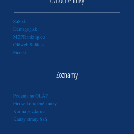
Užitočné linky
SaS.sk
Demagog.sk
MEPRanking.eu
Oldweb.Sulik.sk
Fico.sk
Zoznamy
Podania na OLAF
Ficove korupčné kauzy
Karma je zdarma
Kauzy strany SaS