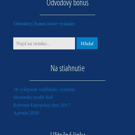
Odvodový bonus
február (4)
marec (5)
apríl (5)
máj (3)
jún (1)
január (4)
február (4)
marec (3)
február (1)
máj (1)
január (3)
Odvodový bonus (nové vydanie)
február (3)
marec (1)
január (4)
Na stiahnutie
18 vylepšení volebného systému
Slovensko podľa SaS
Reforma Európskej únie 2017
Agenda 2020