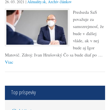
26. 03. 2021
|
Aktuality.sk
,
Archív článkov
Predseda SaS
považuje za
samozrejmosť, že
bude v ďalšej
vláde, ak v nej
bude aj Igor
Matovič. Zdroj: Ivan Hrušovský Čo sa bude diať po …
Viac
Top príspevky