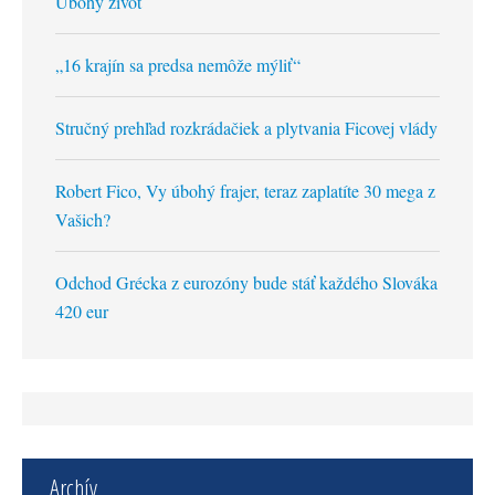
Úbohý život
„16 krajín sa predsa nemôže mýliť“
Stručný prehľad rozkrádačiek a plytvania Ficovej vlády
Robert Fico, Vy úbohý frajer, teraz zaplatíte 30 mega z
Vašich?
Odchod Grécka z eurozóny bude stáť každého Slováka
420 eur
Archív