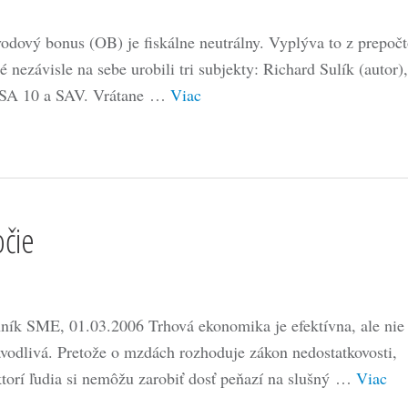
odový bonus (OB) je fiskálne neutrálny. Vyplýva to z prepočt
é nezávisle na sebe urobili tri subjekty: Richard Sulík (autor),
A 10 a SAV. Vrátane …
Viac
očie
ník SME, 01.03.2006 Trhová ekonomika je efektívna, ale nie
avodlivá. Pretože o mzdách rozhoduje zákon nedostatkovosti,
ktorí ľudia si nemôžu zarobiť dosť peňazí na slušný …
Viac