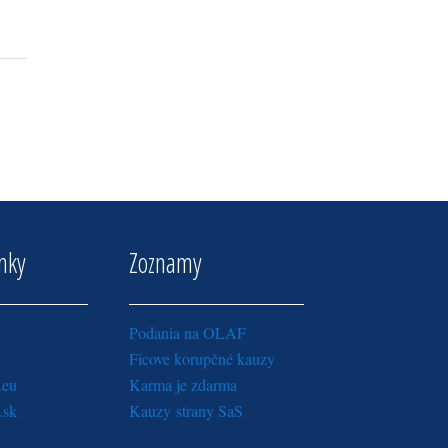
inky
Zoznamy
Podania na OLAF
Ficove korupčné kauzy
.eu
Karma je zdarma
.sk
Kauzy strany SaS