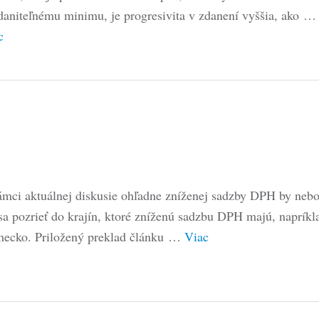
daniteľnému minimu, je progresivita v zdanení vyššia, ako …
c
ámci aktuálnej diskusie ohľadne zníženej sadzby DPH by nebo
 sa pozrieť do krajín, ktoré zníženú sadzbu DPH majú, napríkl
ecko. Priložený preklad článku …
Viac