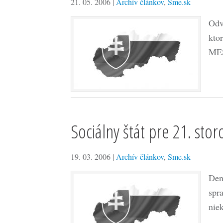
21. 05. 2006
|
Archív článkov
,
Sme.sk
Odv
ktor
MES
Sociálny štát pre 21. stor
19. 03. 2006
|
Archív článkov
,
Sme.sk
Den
spr
nie