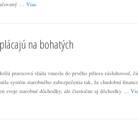
ačovaný …
Viac
oplácajú na bohatých
došlá pravicová vláda vniesla do prvého piliera zásluhovosť, č
nila systém starobného zabezpečenia tak, že chudobní financ
len svoje starobné dôchodky, ale čiastočne aj dôchodky …
Vi