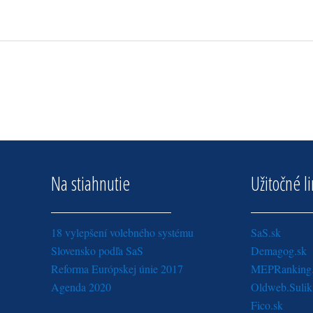
Na stiahnutie
Užitočné l
18 vylepšení volebného systému
SaS.sk
Slovensko podľa SaS
Demagog.sk
Reforma Európskej únie 2017
MEPRanking
Agenda 2020
Oldweb.Sulik
Fico.sk