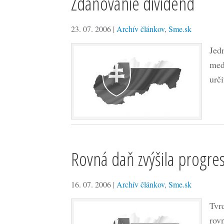
Zdaňovanie dividend
23. 07. 2006
|
Archív článkov
,
Sme.sk
Jed
med
urč
Rovná daň zvýšila progres
16. 07. 2006
|
Archív článkov
,
Sme.sk
Tvr
rov