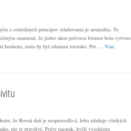
ným z centrálnych princípov zdaňovania je neutralita. To
ziiným znamená, že jedno akou právnou formou bola vytvor
itá hodnota, mala by byť zdanená rovnako. Pre …
Viac
ivitu
denie, že Rovná daň je nespravodlivá, lebo zdaňuje všetkých
nako, nie je pravdivé. Práve naopak, kvôli vysokému