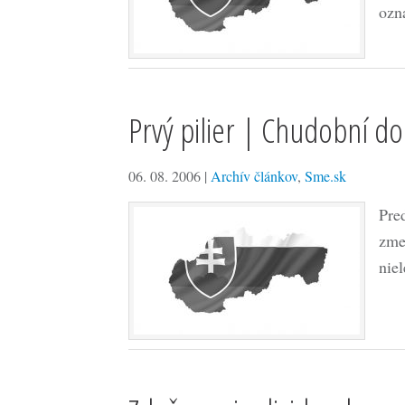
ozn
Prvý pilier | Chudobní d
06. 08. 2006
|
Archív článkov
,
Sme.sk
Pre
zme
nie