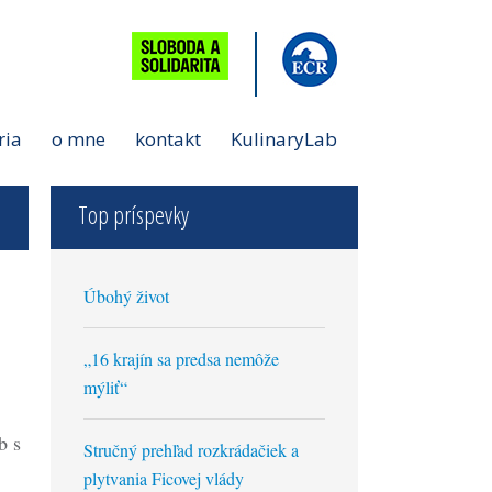
ria
o mne
kontakt
KulinaryLab
Top príspevky
Úbohý život
„16 krajín sa predsa nemôže
mýliť“
b s
Stručný prehľad rozkrádačiek a
plytvania Ficovej vlády