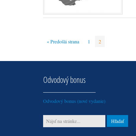
« Predošlá strana
1
2
Odvodový bonus
Odvodový bonus (nové vydanie)