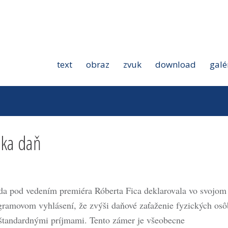
text
obraz
zvuk
download
galé
ska daň
da pod vedením premiéra Róberta Fica deklarovala vo svojom
gramovom vyhlásení, že zvýši daňové zaťaženie fyzických osô
štandardnými príjmami. Tento zámer je všeobecne