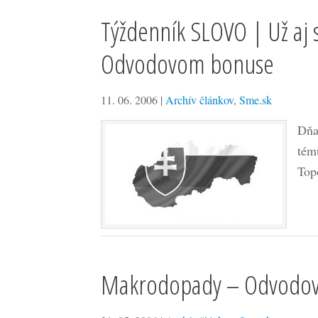
Týždenník SLOVO | Už aj s
Odvodovom bonuse
11. 06. 2006
|
Archív článkov
,
Sme.sk
Dňa
tém
Top
Makrodopady – Odvodov