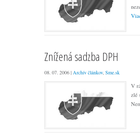
nez
Via
Znížená sadzba DPH
08. 07. 2006
|
Archív článkov
,
Sme.sk
V r
zlé
Nem