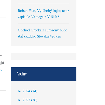
Robert Fico, Vy úbohý frajer, teraz
zaplatíte 30 mega z Vašich?
Odchod Grécka z eurozóny bude
stáť každého Slováka 420 eur
ím
ujú
ac
Archív
►
2024 (74)
október (1)
►
2023 (36)
september (1)