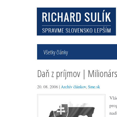
Všetky články
Daň z príjmov | Milionár
20. 08. 2006
|
Archív článkov
,
Sme.sk
Vlá
pro
nad